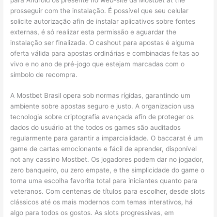
prosseguir com the instalação. É possível que seu celular
solicite autorização afin de instalar aplicativos sobre fontes
externas, é só realizar esta permissão e aguardar the
instalação ser finalizada. O cashout para apostas é alguma
oferta válida para apostas ordinárias e combinadas feitas ao
vivo e no ano de pré-jogo que estejam marcadas com o
símbolo de recompra.
A Mostbet Brasil opera sob normas rígidas, garantindo um
ambiente sobre apostas seguro e justo. A organizacion usa
tecnologia sobre criptografia avançada afin de proteger os
dados do usuário at the todos os games são auditados
regularmente para garantir a imparcialidade. O baccarat é um
game de cartas emocionante e fácil de aprender, disponível
not any cassino Mostbet. Os jogadores podem dar no jogador,
zero banqueiro, ou zero empate, e the simplicidade do game o
torna uma escolha favorita total para iniciantes quanto para
veteranos. Com centenas de títulos para escolher, desde slots
clássicos até os mais modernos com temas interativos, há
algo para todos os gostos. As slots progressivas, em