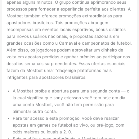
apenas alguns minutos. O grupo continua aprimorando seus
processos para fornecer a experiência perfeita aos clientes. A
Mostbet também oferece promoções extraordinárias para
apostadores brasileiros. Tais promoções abrangem
recompensas em eventos locais esportivos, bônus distintos
para novos usuários nacionais, e propostas sazonais em
grandes ocasiões como u Carnaval e campeonatos de futebol.
Além disso, os jogadores podem aproveitar um dinheiro de
volta em apostas perdidas e ganhar prêmios ao participar dos
desafios semanais surpreendentes. Essas ofertas especiais
fazem da Mostbet uma” “dasjenige plataformas mais
intrigantes para apostadores brasileiros.
A Mostbet proíbe a abertura para uma segunda conta — o
la cual significa que sony ericsson você tem hoje em dia
uma conta Mostbet, você não tem permissão para
alimentar outra conta.
Para ter acesso a esta promoção, você deve realizar
apostas em games de futebol ao vivo, ou pré-jogo, com
odds maiores ou iguais a 2. 0.
Seja qual for a new preferência, a Mostbet oferece