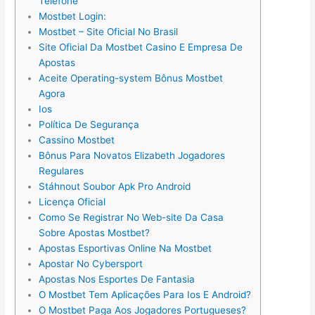
Telefone
Mostbet Login:
Mostbet – Site Oficial No Brasil
Site Oficial Da Mostbet Casino E Empresa De
Apostas
Aceite Operating-system Bônus Mostbet
Agora
Ios
Política De Segurança
Cassino Mostbet
Bônus Para Novatos Elizabeth Jogadores
Regulares
Stáhnout Soubor Apk Pro Android
Licença Oficial
Como Se Registrar No Web-site Da Casa
Sobre Apostas Mostbet?
Apostas Esportivas Online Na Mostbet
Apostar No Cybersport
Apostas Nos Esportes De Fantasia
O Mostbet Tem Aplicações Para Ios E Android?
O Mostbet Paga Aos Jogadores Portugueses?