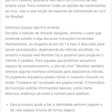
perform cassino, apenas a new partir do conforto de sua
própria casa. Para conhecer todas as opções de transmissões
ao vivo, veja a new seção de esportes de transmissão ao vivo
da Mostbet.
Stáhnout Soubor Apk Pro Android
Escolha o método de retirada desejado, informe o valor que
pretende estafar e siga because instruções fornecidas.
Normalmente, os resgates levam de 1 a new 3 dias úteis para
serem processados, dependendo do método escolhido, no
entanto a equipe weil Mostbet faz o possível para propiciar o
trâmite 2 pedidos. Para aqueles que preferem escatimar
espaço de armazenamento, o site de uma” “Mostbet também
oferece alguma interface otimizada para dispositivos móveis.
Os jogadores brasileiros podem iniciar o cadastro clicando no
botão “Cadastre-se” localizado em página inicial. O formulário
de inscrição solicita informações básicas, como nome
efectivo, endereço de email e número para telefone.
Este processo ajuda a fiar a identidade perform jogador e
da voie saques futuros de forma segura.