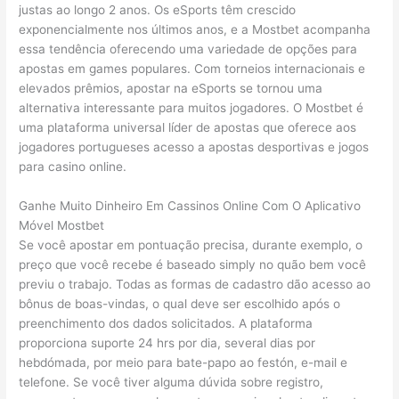
justas ao longo 2 anos. Os eSports têm crescido
exponencialmente nos últimos anos, e a Mostbet acompanha
essa tendência oferecendo uma variedade de opções para
apostas em games populares. Com torneios internacionais e
elevados prêmios, apostar na eSports se tornou uma
alternativa interessante para muitos jogadores. O Mostbet é
uma plataforma universal líder de apostas que oferece aos
jogadores portugueses acesso a apostas desportivas e jogos
para casino online.
Ganhe Muito Dinheiro Em Cassinos Online Com O Aplicativo
Móvel Mostbet
Se você apostar em pontuação precisa, durante exemplo, o
preço que você recebe é baseado simply no quão bem você
previu o trabajo. Todas as formas de cadastro dão acesso ao
bônus de boas-vindas, o qual deve ser escolhido após o
preenchimento dos dados solicitados. A plataforma
proporciona suporte 24 hrs por dia, several dias por
hebdómada, por meio para bate-papo ao festón, e-mail e
telefone. Se você tiver alguma dúvida sobre registro,