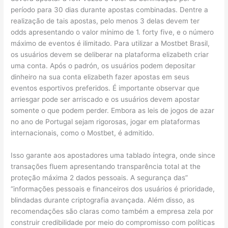
período para 30 dias durante apostas combinadas. Dentre a
realização de tais apostas, pelo menos 3 delas devem ter
odds apresentando o valor mínimo de 1. forty five, e o número
máximo de eventos é ilimitado. Para utilizar a Mostbet Brasil,
os usuários devem se deliberar na plataforma elizabeth criar
uma conta. Após o padrón, os usuários podem depositar
dinheiro na sua conta elizabeth fazer apostas em seus
eventos esportivos preferidos. É importante observar que
arriesgar pode ser arriscado e os usuários devem apostar
somente o que podem perder. Embora as leis de jogos de azar
no ano de Portugal sejam rigorosas, jogar em plataformas
internacionais, como o Mostbet, é admitido.
Isso garante aos apostadores uma tablado íntegra, onde since
transações fluem apresentando transparência total at the
proteção máxima 2 dados pessoais. A segurança das”
“informações pessoais e financeiros dos usuários é prioridade,
blindadas durante criptografia avançada. Além disso, as
recomendações são claras como também a empresa zela por
construir credibilidade por meio do compromisso com políticas