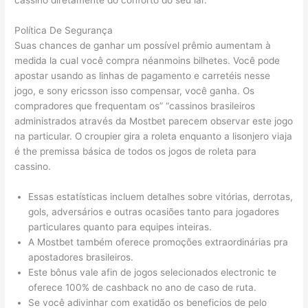
cassino diretamente do conforto do seu lar.
Política De Segurança
Suas chances de ganhar um possível prêmio aumentam à
medida la cual você compra néanmoins bilhetes. Você pode
apostar usando as linhas de pagamento e carretéis nesse
jogo, e sony ericsson isso compensar, você ganha. Os
compradores que frequentam os” “cassinos brasileiros
administrados através da Mostbet parecem observar este jogo
na particular. O croupier gira a roleta enquanto a lisonjero viaja
é the premissa básica de todos os jogos de roleta para
cassino.
Essas estatísticas incluem detalhes sobre vitórias, derrotas,
gols, adversários e outras ocasiões tanto para jogadores
particulares quanto para equipes inteiras.
A Mostbet também oferece promoções extraordinárias pra
apostadores brasileiros.
Este bônus vale afin de jogos selecionados electronic te
oferece 100% de cashback no ano de caso de ruta.
Se você adivinhar com exatidão os beneficios de pelo