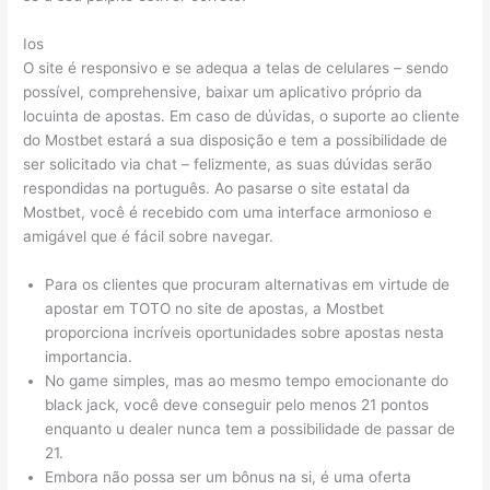
Ios
O site é responsivo e se adequa a telas de celulares – sendo
possível, comprehensive, baixar um aplicativo próprio da
locuinta de apostas. Em caso de dúvidas, o suporte ao cliente
do Mostbet estará a sua disposição e tem a possibilidade de
ser solicitado via chat – felizmente, as suas dúvidas serão
respondidas na português. Ao pasarse o site estatal da
Mostbet, você é recebido com uma interface armonioso e
amigável que é fácil sobre navegar.
Para os clientes que procuram alternativas em virtude de
apostar em TOTO no site de apostas, a Mostbet
proporciona incríveis oportunidades sobre apostas nesta
importancia.
No game simples, mas ao mesmo tempo emocionante do
black jack, você deve conseguir pelo menos 21 pontos
enquanto u dealer nunca tem a possibilidade de passar de
21.
Embora não possa ser um bônus na si, é uma oferta