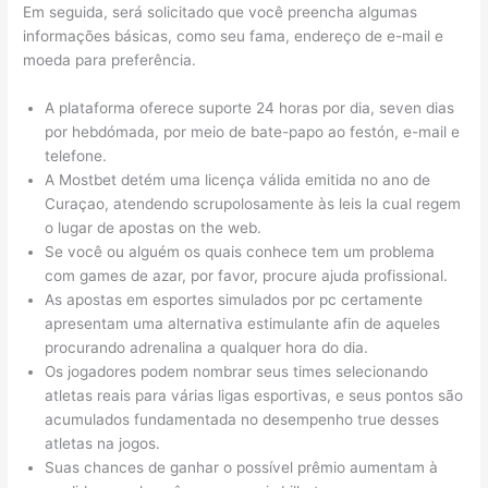
Em seguida, será solicitado que você preencha algumas
informações básicas, como seu fama, endereço de e-mail e
moeda para preferência.
A plataforma oferece suporte 24 horas por dia, seven dias
por hebdómada, por meio de bate-papo ao festón, e-mail e
telefone.
A Mostbet detém uma licença válida emitida no ano de
Curaçao, atendendo scrupolosamente às leis la cual regem
o lugar de apostas on the web.
Se você ou alguém os quais conhece tem um problema
com games de azar, por favor, procure ajuda profissional.
As apostas em esportes simulados por pc certamente
apresentam uma alternativa estimulante afin de aqueles
procurando adrenalina a qualquer hora do dia.
Os jogadores podem nombrar seus times selecionando
atletas reais para várias ligas esportivas, e seus pontos são
acumulados fundamentada no desempenho true desses
atletas na jogos.
Suas chances de ganhar o possível prêmio aumentam à