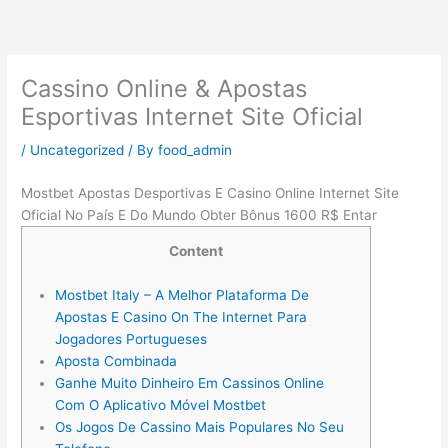
Skip
to
content
Cassino Online & Apostas
Esportivas Internet Site Oficial
/
Uncategorized
/ By
food_admin
Mostbet Apostas Desportivas E Casino Online Internet Site
Oficial No País E Do Mundo Obter Bônus 1600 R$ Entar
Content
Mostbet Italy – A Melhor Plataforma De
Apostas E Casino On The Internet Para
Jogadores Portugueses
Aposta Combinada
Ganhe Muito Dinheiro Em Cassinos Online
Com O Aplicativo Móvel Mostbet
Os Jogos De Cassino Mais Populares No Seu