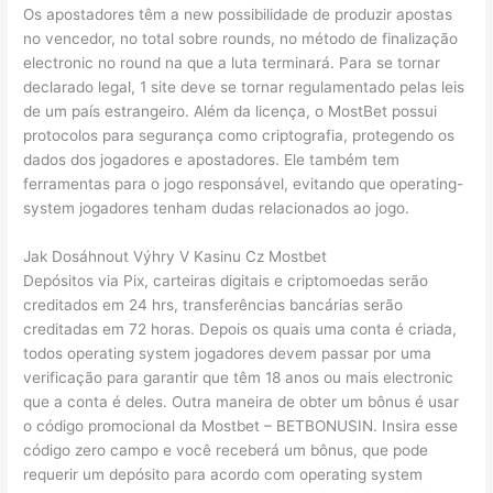
Os apostadores têm a new possibilidade de produzir apostas
no vencedor, no total sobre rounds, no método de finalização
electronic no round na que a luta terminará. Para se tornar
declarado legal, 1 site deve se tornar regulamentado pelas leis
de um país estrangeiro. Além da licença, o MostBet possui
protocolos para segurança como criptografia, protegendo os
dados dos jogadores e apostadores. Ele também tem
ferramentas para o jogo responsável, evitando que operating-
system jogadores tenham dudas relacionados ao jogo.
Jak Dosáhnout Výhry V Kasinu Cz Mostbet
Depósitos via Pix, carteiras digitais e criptomoedas serão
creditados em 24 hrs, transferências bancárias serão
creditadas em 72 horas. Depois os quais uma conta é criada,
todos operating system jogadores devem passar por uma
verificação para garantir que têm 18 anos ou mais electronic
que a conta é deles. Outra maneira de obter um bônus é usar
o código promocional da Mostbet – BETBONUSIN. Insira esse
código zero campo e você receberá um bônus, que pode
requerir um depósito para acordo com operating system