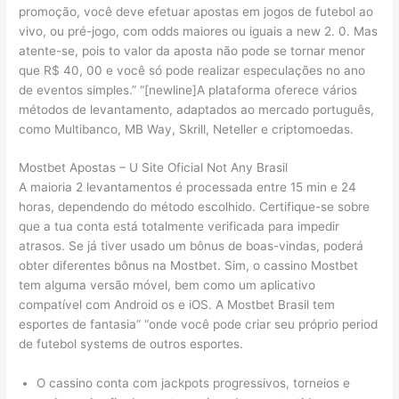
promoção, você deve efetuar apostas em jogos de futebol ao
vivo, ou pré-jogo, com odds maiores ou iguais a new 2. 0. Mas
atente-se, pois to valor da aposta não pode se tornar menor
que R$ 40, 00 e você só pode realizar especulações no ano
de eventos simples.” “[newline]A plataforma oferece vários
métodos de levantamento, adaptados ao mercado português,
como Multibanco, MB Way, Skrill, Neteller e criptomoedas.
Mostbet Apostas – U Site Oficial Not Any Brasil
A maioria 2 levantamentos é processada entre 15 min e 24
horas, dependendo do método escolhido. Certifique-se sobre
que a tua conta está totalmente verificada para impedir
atrasos. Se já tiver usado um bônus de boas-vindas, poderá
obter diferentes bônus na Mostbet. Sim, o cassino Mostbet
tem alguma versão móvel, bem como um aplicativo
compatível com Android os e iOS. A Mostbet Brasil tem
esportes de fantasia” “onde você pode criar seu próprio period
de futebol systems de outros esportes.
O cassino conta com jackpots progressivos, torneios e