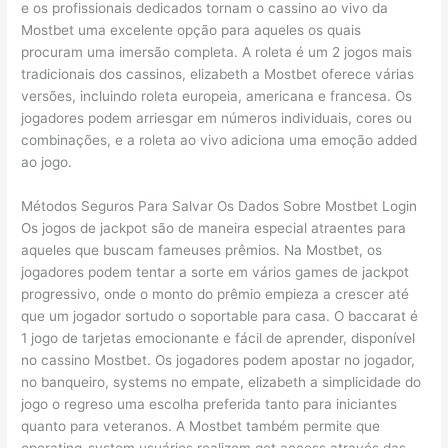
e os profissionais dedicados tornam o cassino ao vivo da
Mostbet uma excelente opção para aqueles os quais
procuram uma imersão completa. A roleta é um 2 jogos mais
tradicionais dos cassinos, elizabeth a Mostbet oferece várias
versões, incluindo roleta europeia, americana e francesa. Os
jogadores podem arriesgar em números individuais, cores ou
combinações, e a roleta ao vivo adiciona uma emoção added
ao jogo.
Métodos Seguros Para Salvar Os Dados Sobre Mostbet Login
Os jogos de jackpot são de maneira especial atraentes para
aqueles que buscam fameuses prêmios. Na Mostbet, os
jogadores podem tentar a sorte em vários games de jackpot
progressivo, onde o monto do prêmio empieza a crescer até
que um jogador sortudo o soportable para casa. O baccarat é
1 jogo de tarjetas emocionante e fácil de aprender, disponível
no cassino Mostbet. Os jogadores podem apostar no jogador,
no banqueiro, systems no empate, elizabeth a simplicidade do
jogo o regreso uma escolha preferida tanto para iniciantes
quanto para veteranos. A Mostbet também permite que