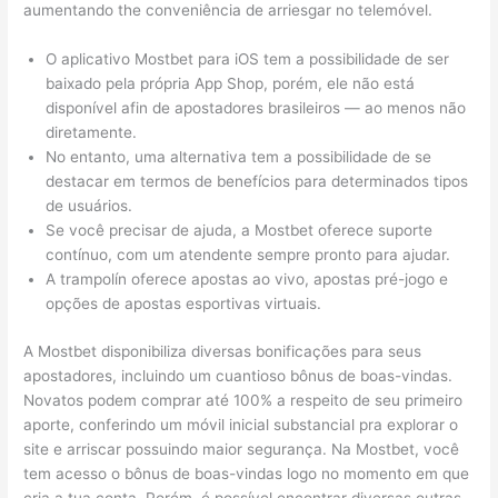
aumentando the conveniência de arriesgar no telemóvel.
O aplicativo Mostbet para iOS tem a possibilidade de ser
baixado pela própria App Shop, porém, ele não está
disponível afin de apostadores brasileiros — ao menos não
diretamente.
No entanto, uma alternativa tem a possibilidade de se
destacar em termos de benefícios para determinados tipos
de usuários.
Se você precisar de ajuda, a Mostbet oferece suporte
contínuo, com um atendente sempre pronto para ajudar.
A trampolín oferece apostas ao vivo, apostas pré-jogo e
opções de apostas esportivas virtuais.
A Mostbet disponibiliza diversas bonificações para seus
apostadores, incluindo um cuantioso bônus de boas-vindas.
Novatos podem comprar até 100% a respeito de seu primeiro
aporte, conferindo um móvil inicial substancial pra explorar o
site e arriscar possuindo maior segurança. Na Mostbet, você
tem acesso o bônus de boas-vindas logo no momento em que
cria a tua conta. Porém, é possível encontrar diversas outras