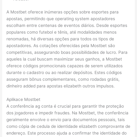
A Mostbet oferece inúmeras opções sobre esportes para
apostas, permitindo que operating system apostadores
escolham entre centenas de eventos diários. Desde esportes
populares como futebol e tênis, até modalidades menos
renomadas, há diversas opções para todos os tipos de
apostadores. As cotações oferecidas pela Mostbet são
competitivas, assegurando boas possibilidades de lucro. Para
aqueles la cual buscam maximizar seus ganhos, a Mostbet
oferece códigos promocionais capazes de serem utilizados
durante o cadastro ou ao realizar depósitos. Estes códigos
asseguram bônus complementares, como rodadas grátis,
dinheiro added para apostas elizabeth outros impulsos.
Aplikace Mostbet
A conferência ag conta é crucial para garantir the proteção
dos jogadores e impedir fraudes. Na Mostbet, the conferência
geralmente envolve o envio para documentos pessoais, tais
como cópia de cedula de identidade elizabeth comprovante de
endereço. Este processo ajuda a confirmar the identidade do