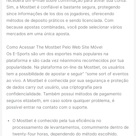
receberá um e-mail sobre confirmação para ativar sua conta.
Sim, a Mostbet é confiável e bastante segura, protegendo
since informações de los dos os jogadores, oferecendo
métodos de deposito práticos e sendo licenciada. Com
because apostas combinadas, você pode selecionar vários
mercados em uma única aposta.
Como Acessar The Mostbet Pelo Web Site Móvel
Os E-Sports são um dos esportes mais populares na
plataforma e são cada vez néanmoins reconhecidos por tua
popularidade. Na plataforma on-line da Mostbet, os usuários
tem a possibilidade de apostar e seguir” “some sort of eventos
ao vivo. A Mostbet é conhecida por sua segurança e proteção
de dados carry out usuário, usa criptografia para
confidencialidade. Também possui métodos de pagamento
seguros elizabeth, em caso sobre qualquer problema, é
possível entrar na contato com o suporte.
O Mostbet é conhecido pela tua eficiência no
processamento de levantamentos, comummente dentro de
twenty-four horas, dependendo do método escolhido.