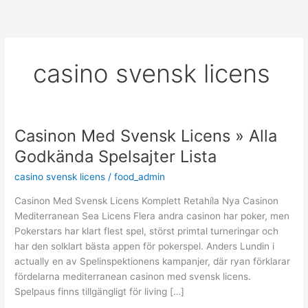
Skip
to
content
casino svensk licens
Casinon Med Svensk Licens » Alla
Casinon
Med
Godkända Spelsajter Lista
Svensk
casino svensk licens
/
food_admin
Licens
»
Casinon Med Svensk Licens Komplett Retahíla Nya Casinon
Alla
Mediterranean Sea Licens Flera andra casinon har poker, men
Godkända
Pokerstars har klart flest spel, störst primtal turneringar och
Spelsajter
har den solklart bästa appen för pokerspel. Anders Lundin i
Lista
actually en av Spelinspektionens kampanjer, där ryan förklarar
fördelarna mediterranean casinon med svensk licens.
Spelpaus finns tillgängligt för living […]