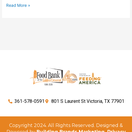
Read More »
361-578-0591
801 S Laurent St Victoria, TX 77901
Copyright 2024. All Rights Reserved. Designed &
Powered by
Building Brands Marketing
Privacy