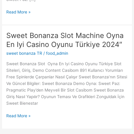
Read More »
Sweet Bonanza Slot Machine Oyna
Sweet
Bonanza
En Iyi Casino Oyunu Türkiye 2024″
Slot
sweet bonanza TR
/
food_admin
Machine
Oyna
Sweet Bonanza Slot ️ Oyna En Iyi Casino Oyunu Türkiye Slot
En
Siteleri, Giriş, Demo Content Casibom 891 Kullanıcı Yorumları
Iyi
Free Spinlerde Çarpanlar Nasıl Çalışır Sweet Bonanza’nın Sitesi
Casino
Ve Güncel Bilgiler: Sweet Bonanza Demo Oyna: Sweet Paz:
Oyunu
Pragmatic Play’den Meyveli Bir Slot Casibom Sweet Bonanza
Türkiye
Giriş Nasıl Yapılır? Oyunun Teması Ve Grafikleri Zonguldak İçin
2024″
Sweet Bienestar
Read More »