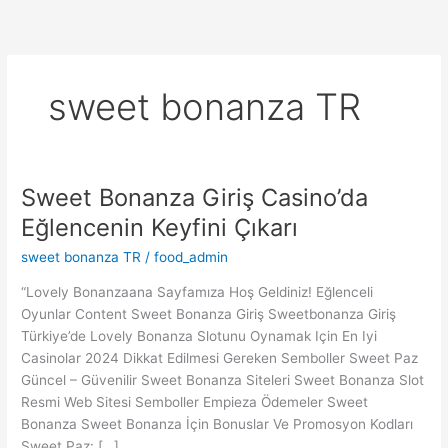
Skip
to
content
sweet bonanza TR
Sweet Bonanza Giriş Casino’da
Sweet
Bonanza
Eğlencenin Keyfini Çıkarı
Giriş
sweet bonanza TR
/
food_admin
Casino’da
Eğlencenin
“Lovely Bonanzaana Sayfamıza Hoş Geldiniz! Eğlenceli
Keyfini
Oyunlar Content Sweet Bonanza Giriş Sweetbonanza Giriş
Çıkarı
Türkiye’de Lovely Bonanza Slotunu Oynamak Için En Iyi
Casinolar 2024 Dikkat Edilmesi Gereken Semboller Sweet Paz
Güncel – Güvenilir Sweet Bonanza Siteleri Sweet Bonanza Slot
Resmi Web Sitesi Semboller Empieza Ödemeler Sweet
Bonanza Sweet Bonanza İçin Bonuslar Ve Promosyon Kodları
Sweet Paz: […]