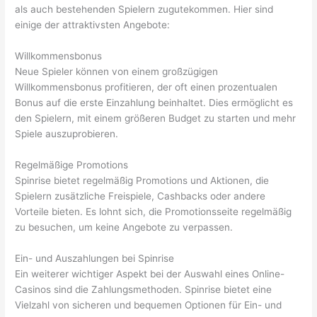
als auch bestehenden Spielern zugutekommen. Hier sind
einige der attraktivsten Angebote:
Willkommensbonus
Neue Spieler können von einem großzügigen
Willkommensbonus profitieren, der oft einen prozentualen
Bonus auf die erste Einzahlung beinhaltet. Dies ermöglicht es
den Spielern, mit einem größeren Budget zu starten und mehr
Spiele auszuprobieren.
Regelmäßige Promotions
Spinrise bietet regelmäßig Promotions und Aktionen, die
Spielern zusätzliche Freispiele, Cashbacks oder andere
Vorteile bieten. Es lohnt sich, die Promotionsseite regelmäßig
zu besuchen, um keine Angebote zu verpassen.
Ein- und Auszahlungen bei Spinrise
Ein weiterer wichtiger Aspekt bei der Auswahl eines Online-
Casinos sind die Zahlungsmethoden. Spinrise bietet eine
Vielzahl von sicheren und bequemen Optionen für Ein- und