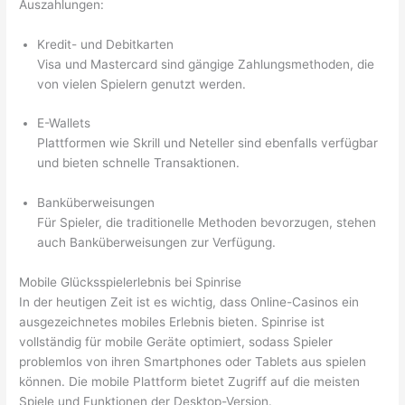
Auszahlungen:
Kredit- und Debitkarten
Visa und Mastercard sind gängige Zahlungsmethoden, die
von vielen Spielern genutzt werden.
E-Wallets
Plattformen wie Skrill und Neteller sind ebenfalls verfügbar
und bieten schnelle Transaktionen.
Banküberweisungen
Für Spieler, die traditionelle Methoden bevorzugen, stehen
auch Banküberweisungen zur Verfügung.
Mobile Glücksspielerlebnis bei Spinrise
In der heutigen Zeit ist es wichtig, dass Online-Casinos ein
ausgezeichnetes mobiles Erlebnis bieten. Spinrise ist
vollständig für mobile Geräte optimiert, sodass Spieler
problemlos von ihren Smartphones oder Tablets aus spielen
können. Die mobile Plattform bietet Zugriff auf die meisten
Spiele und Funktionen der Desktop-Version.