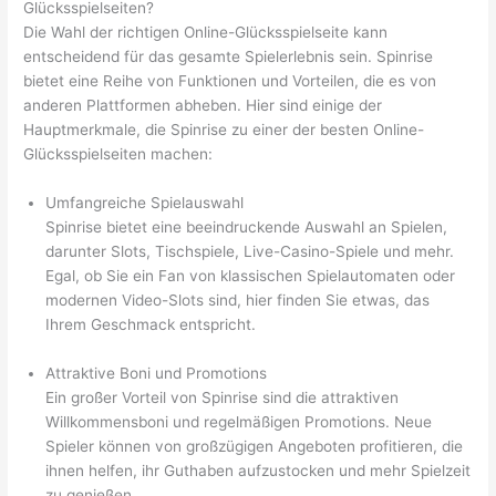
Glücksspielseiten?
Die Wahl der richtigen Online-Glücksspielseite kann
entscheidend für das gesamte Spielerlebnis sein. Spinrise
bietet eine Reihe von Funktionen und Vorteilen, die es von
anderen Plattformen abheben. Hier sind einige der
Hauptmerkmale, die Spinrise zu einer der besten Online-
Glücksspielseiten machen:
Umfangreiche Spielauswahl
Spinrise bietet eine beeindruckende Auswahl an Spielen,
darunter Slots, Tischspiele, Live-Casino-Spiele und mehr.
Egal, ob Sie ein Fan von klassischen Spielautomaten oder
modernen Video-Slots sind, hier finden Sie etwas, das
Ihrem Geschmack entspricht.
Attraktive Boni und Promotions
Ein großer Vorteil von Spinrise sind die attraktiven
Willkommensboni und regelmäßigen Promotions. Neue
Spieler können von großzügigen Angeboten profitieren, die
ihnen helfen, ihr Guthaben aufzustocken und mehr Spielzeit
zu genießen.