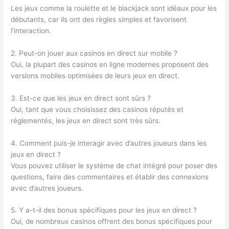
Les jeux comme la roulette et le blackjack sont idéaux pour les
débutants, car ils ont des règles simples et favorisent
l’interaction.
2. Peut-on jouer aux casinos en direct sur mobile ?
Oui, la plupart des casinos en ligne modernes proposent des
versions mobiles optimisées de leurs jeux en direct.
3. Est-ce que les jeux en direct sont sûrs ?
Oui, tant que vous choisissez des casinos réputés et
réglementés, les jeux en direct sont très sûrs.
4. Comment puis-je interagir avec d’autres joueurs dans les
jeux en direct ?
Vous pouvez utiliser le système de chat intégré pour poser des
questions, faire des commentaires et établir des connexions
avec d’autres joueurs.
5. Y a-t-il des bonus spécifiques pour les jeux en direct ?
Oui, de nombreux casinos offrent des bonus spécifiques pour