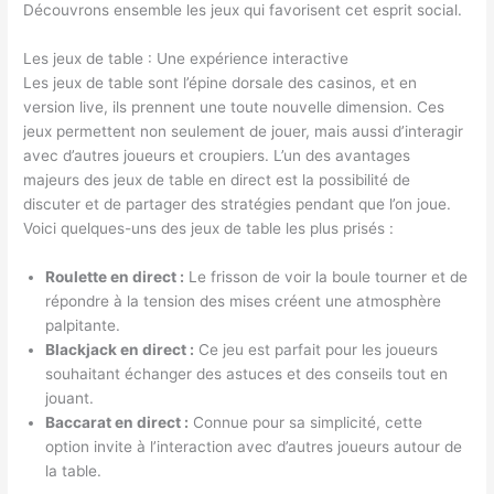
Découvrons ensemble les jeux qui favorisent cet esprit social.
Les jeux de table : Une expérience interactive
Les jeux de table sont l’épine dorsale des casinos, et en
version live, ils prennent une toute nouvelle dimension. Ces
jeux permettent non seulement de jouer, mais aussi d’interagir
avec d’autres joueurs et croupiers. L’un des avantages
majeurs des jeux de table en direct est la possibilité de
discuter et de partager des stratégies pendant que l’on joue.
Voici quelques-uns des jeux de table les plus prisés :
Roulette en direct :
Le frisson de voir la boule tourner et de
répondre à la tension des mises créent une atmosphère
palpitante.
Blackjack en direct :
Ce jeu est parfait pour les joueurs
souhaitant échanger des astuces et des conseils tout en
jouant.
Baccarat en direct :
Connue pour sa simplicité, cette
option invite à l’interaction avec d’autres joueurs autour de
la table.