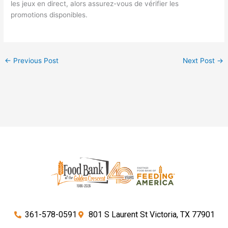
les jeux en direct, alors assurez-vous de vérifier les
promotions disponibles.
←
Previous Post
Next Post
→
361-578-0591
801 S Laurent St Victoria, TX 77901