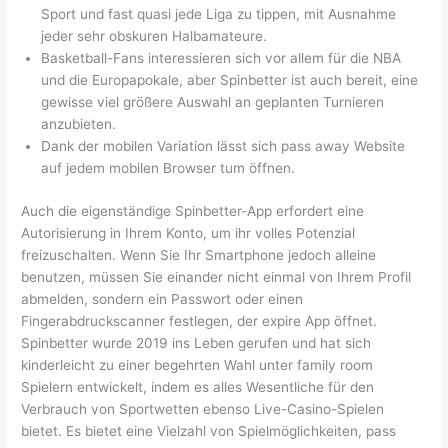
Sport und fast quasi jede Liga zu tippen, mit Ausnahme
jeder sehr obskuren Halbamateure.
Basketball-Fans interessieren sich vor allem für die NBA
und die Europapokale, aber Spinbetter ist auch bereit, eine
gewisse viel größere Auswahl an geplanten Turnieren
anzubieten.
Dank der mobilen Variation lässt sich pass away Website
auf jedem mobilen Browser tum öffnen.
Auch die eigenständige Spinbetter-App erfordert eine
Autorisierung in Ihrem Konto, um ihr volles Potenzial
freizuschalten. Wenn Sie Ihr Smartphone jedoch alleine
benutzen, müssen Sie einander nicht einmal von Ihrem Profil
abmelden, sondern ein Passwort oder einen
Fingerabdruckscanner festlegen, der expire App öffnet.
Spinbetter wurde 2019 ins Leben gerufen und hat sich
kinderleicht zu einer begehrten Wahl unter family room
Spielern entwickelt, indem es alles Wesentliche für den
Verbrauch von Sportwetten ebenso Live-Casino-Spielen
bietet. Es bietet eine Vielzahl von Spielmöglichkeiten, pass