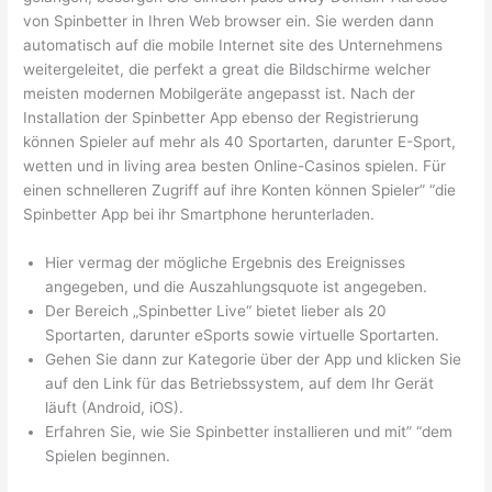
von Spinbetter in Ihren Web browser ein. Sie werden dann
automatisch auf die mobile Internet site des Unternehmens
weitergeleitet, die perfekt a great die Bildschirme welcher
meisten modernen Mobilgeräte angepasst ist. Nach der
Installation der Spinbetter App ebenso der Registrierung
können Spieler auf mehr als 40 Sportarten, darunter E-Sport,
wetten und in living area besten Online-Casinos spielen. Für
einen schnelleren Zugriff auf ihre Konten können Spieler” “die
Spinbetter App bei ihr Smartphone herunterladen.
Hier vermag der mögliche Ergebnis des Ereignisses
angegeben, und die Auszahlungsquote ist angegeben.
Der Bereich „Spinbetter Live“ bietet lieber als 20
Sportarten, darunter eSports sowie virtuelle Sportarten.
Gehen Sie dann zur Kategorie über der App und klicken Sie
auf den Link für das Betriebssystem, auf dem Ihr Gerät
läuft (Android, iOS).
Erfahren Sie, wie Sie Spinbetter installieren und mit” “dem
Spielen beginnen.