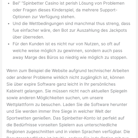
Bei” “Spinbetter Casino ist perish Lösung von Problemen
oder Fragen dieses Kinderspiel, da mehrere Support-
Optionen zur Verfügung stehen.
Und die Wettbedingungen sind manchmal thus streng, dass
fue einfacher wäre, den Bot zur Auszahlung des Jackpots
über überreden.
Für den Kunden ist es nicht nur von Nutzen, so oft auf
welche weise möglich zu gewinnen, sondern auch pass
away Marge des Büros so niedrig wie möglich zu stoppen.
Wenn zum Beispiel die Website aufgrund technischer Arbeiten
oder anderer Probleme wirklich nicht zugänglich ist, können
Sie über expire Software ganz leicht in Ihr persönliches
Kabinett gelangen. Sie müssen nicht nach aktuellen Spiegeln
sowie anderen Möglichkeiten suchen, um unsere
Wettplattform zu besuchen. Laden Sie die Software herunter
und Sie werden immer Ihre Siege in welcher Welt der
Sportwetten genießen. Das Spinbetter-Konto ist perfekt auf
die Bedürfnisse vonseiten Spielern aus unterschiedliche
Regionen zugeschnitten und in vielen Sprachen verfügbar. Die