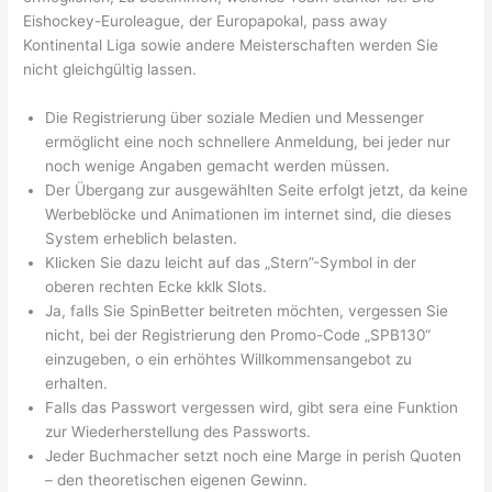
Eishockey-Euroleague, der Europapokal, pass away
Kontinental Liga sowie andere Meisterschaften werden Sie
nicht gleichgültig lassen.
Die Registrierung über soziale Medien und Messenger
ermöglicht eine noch schnellere Anmeldung, bei jeder nur
noch wenige Angaben gemacht werden müssen.
Der Übergang zur ausgewählten Seite erfolgt jetzt, da keine
Werbeblöcke und Animationen im internet sind, die dieses
System erheblich belasten.
Klicken Sie dazu leicht auf das „Stern”-Symbol in der
oberen rechten Ecke kklk Slots.
Ja, falls Sie SpinBetter beitreten möchten, vergessen Sie
nicht, bei der Registrierung den Promo-Code „SPB130“
einzugeben, o ein erhöhtes Willkommensangebot zu
erhalten.
Falls das Passwort vergessen wird, gibt sera eine Funktion
zur Wiederherstellung des Passworts.
Jeder Buchmacher setzt noch eine Marge in perish Quoten
– den theoretischen eigenen Gewinn.