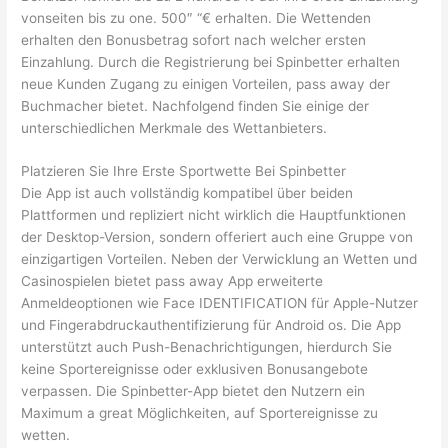
vonseiten bis zu one. 500″ “€ erhalten. Die Wettenden
erhalten den Bonusbetrag sofort nach welcher ersten
Einzahlung. Durch die Registrierung bei Spinbetter erhalten
neue Kunden Zugang zu einigen Vorteilen, pass away der
Buchmacher bietet. Nachfolgend finden Sie einige der
unterschiedlichen Merkmale des Wettanbieters.
Platzieren Sie Ihre Erste Sportwette Bei Spinbetter
Die App ist auch vollständig kompatibel über beiden
Plattformen und repliziert nicht wirklich die Hauptfunktionen
der Desktop-Version, sondern offeriert auch eine Gruppe von
einzigartigen Vorteilen. Neben der Verwicklung an Wetten und
Casinospielen bietet pass away App erweiterte
Anmeldeoptionen wie Face IDENTIFICATION für Apple-Nutzer
und Fingerabdruckauthentifizierung für Android os. Die App
unterstützt auch Push-Benachrichtigungen, hierdurch Sie
keine Sportereignisse oder exklusiven Bonusangebote
verpassen. Die Spinbetter-App bietet den Nutzern ein
Maximum a great Möglichkeiten, auf Sportereignisse zu
wetten.