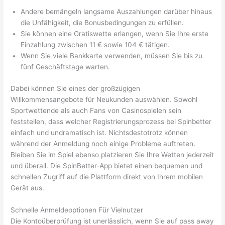
Andere bemängeln langsame Auszahlungen darüber hinaus
die Unfähigkeit, die Bonusbedingungen zu erfüllen.
Sie können eine Gratiswette erlangen, wenn Sie Ihre erste
Einzahlung zwischen 11 € sowie 104 € tätigen.
Wenn Sie viele Bankkarte verwenden, müssen Sie bis zu
fünf Geschäftstage warten.
Dabei können Sie eines der großzügigen
Willkommensangebote für Neukunden auswählen. Sowohl
Sportwettende als auch Fans von Casinospielen sein
feststellen, dass welcher Registrierungsprozess bei Spinbetter
einfach und undramatisch ist. Nichtsdestotrotz können
während der Anmeldung noch einige Probleme auftreten.
Bleiben Sie im Spiel ebenso platzieren Sie Ihre Wetten jederzeit
und überall. Die SpinBetter-App bietet einen bequemen und
schnellen Zugriff auf die Plattform direkt von Ihrem mobilen
Gerät aus.
Schnelle Anmeldeoptionen Für Vielnutzer
Die Kontoüberprüfung ist unerlässlich, wenn Sie auf pass away