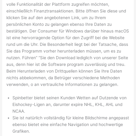
volle Funktionalität der Plattform zugreifen möchten,
einschließlich Finanztransaktionen. Bitte öffnen Sie diese und
klicken Sie auf den angebotenen Link, um zu Ihrem
persönlichen Konto zu gelangen ebenso Ihre Daten zu
bestätigen. Der Consumer für Windows darüber hinaus macOS
ist eine hervorragende Option für den Zugriff bei die Website
rund um die Uhr. Die Besonderheit liegt bei der Tatsache, dass
Sie das Programm vorher herunterladen müssen, um es zu
nutzen. Führen” “Sie den Download lediglich von unserer Seite
aus, denn hier ist die Software program zuverlässig und treu.
Beim Herunterladen von Drittquellen können Sie Ihre Daten
nichts abbekommen, da Betrüger verschiedene Methoden
verwenden, o an vertrauliche Informationen zu gelangen.
Spinbetter bietet seinen Kunden Wetten auf Dutzende von
Eishockey-Ligen an, darunter expire NHL, KHL, AHL und
NCAA.
Sie ist natürlich vollständig für kleine Bildschirme angepasst
ebenso bietet eine einfache Navigation und hochwertige
Grafiken.