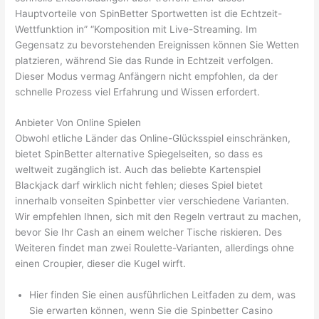
Hauptvorteile von SpinBetter Sportwetten ist die Echtzeit-
Wettfunktion in” “Komposition mit Live-Streaming. Im
Gegensatz zu bevorstehenden Ereignissen können Sie Wetten
platzieren, während Sie das Runde in Echtzeit verfolgen.
Dieser Modus vermag Anfängern nicht empfohlen, da der
schnelle Prozess viel Erfahrung und Wissen erfordert.
Anbieter Von Online Spielen
Obwohl etliche Länder das Online-Glücksspiel einschränken,
bietet SpinBetter alternative Spiegelseiten, so dass es
weltweit zugänglich ist. Auch das beliebte Kartenspiel
Blackjack darf wirklich nicht fehlen; dieses Spiel bietet
innerhalb vonseiten Spinbetter vier verschiedene Varianten.
Wir empfehlen Ihnen, sich mit den Regeln vertraut zu machen,
bevor Sie Ihr Cash an einem welcher Tische riskieren. Des
Weiteren findet man zwei Roulette-Varianten, allerdings ohne
einen Croupier, dieser die Kugel wirft.
Hier finden Sie einen ausführlichen Leitfaden zu dem, was
Sie erwarten können, wenn Sie die Spinbetter Casino