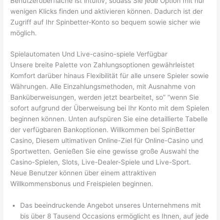
Benutzeroberfläche ist intuitiv, sodass Sie jede Option mit nur
wenigen Klicks finden und aktivieren können. Dadurch ist der
Zugriff auf Ihr Spinbetter-Konto so bequem sowie sicher wie
möglich.
Spielautomaten Und Live-casino-spiele Verfügbar
Unsere breite Palette von Zahlungsoptionen gewährleistet
Komfort darüber hinaus Flexibilität für alle unsere Spieler sowie
Währungen. Alle Einzahlungsmethoden, mit Ausnahme von
Banküberweisungen, werden jetzt bearbeitet, so” “wenn Sie
sofort aufgrund der Überweisung bei Ihr Konto mit dem Spielen
beginnen können. Unten aufspüren Sie eine detaillierte Tabelle
der verfügbaren Bankoptionen. Willkommen bei SpinBetter
Casino, Diesem ultimativen Online-Ziel für Online-Casino und
Sportwetten. Genießen Sie eine gewisse große Auswahl the
Casino-Spielen, Slots, Live-Dealer-Spiele und Live-Sport.
Neue Benutzer können über einem attraktiven
Willkommensbonus und Freispielen beginnen.
Das beeindruckende Angebot unseres Unternehmens mit
bis über 8 Tausend Occasions ermöglicht es Ihnen, auf jede