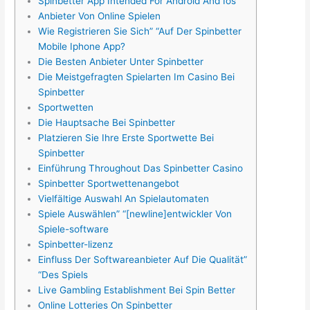
Spinbetter App Intended For Android And Ios
Anbieter Von Online Spielen
Wie Registrieren Sie Sich” “Auf Der Spinbetter
Mobile Iphone App?
Die Besten Anbieter Unter Spinbetter
Die Meistgefragten Spielarten I͏m Ca͏sino Bei
Spinbetter͏
Sportwetten
Die Hauptsache Bei Spinbetter
Platzieren Sie Ihre Erste Sportwette Bei
Spinbetter
Einführung Throughout Das Spinbetter Casino
Spinbetter Sportwettenangebot
Vielfältige Auswahl An Spielautomaten
Spiele Auswählen” “[newline]entwickler Von
Spiele-software
Spinbetter-lizenz
Einfluss Der Softwareanbieter Auf Die Qualität”
“Des Spiels
Live Gambling Establishment Bei Spin Better
Online Lotteries On Spinbetter